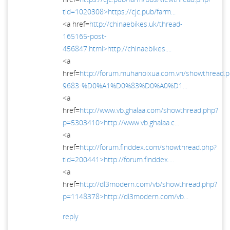
tid=1020308>https://cjc.pub/farm...
<a href=
http://chinaebikes.uk/thread-
165165-post-
456847.html>http://chinaebikes....
<a
href=
http://forum.muhanoixua.com.vn/showthread.
9683-%D0%A1%D0%83%D0%A0%D1...
<a
href=
http://www.vb.ghalaa.com/showthread.php?
p=5303410>http://www.vb.ghalaa.c...
<a
href=
http://forum.finddex.com/showthread.php?
tid=200441>http://forum.finddex....
<a
href=
http://dl3modern.com/vb/showthread.php?
p=1148378>http://dl3modern.com/vb...
reply